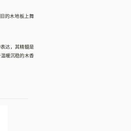
旧的木地板上舞
的表达，其精髓是
于温暖沉稳的木香