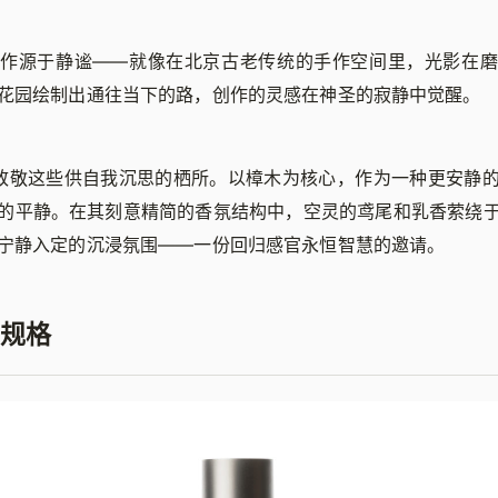
创作源于静谧——就像在北京古老传统的手作空间里，光影在磨
花园绘制出通往当下的路，创作的灵感在神圣的寂静中觉醒。
在致敬这些供自我沉思的栖所。以樟木为核心，作为一种更安静
的平静。在其刻意精简的香氛结构中，空灵的鸢尾和乳香萦绕
宁静入定的沉浸氛围——一份回归感官永恒智慧的邀请。
规格