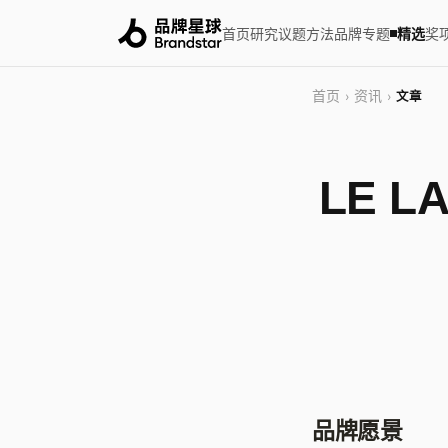
首页
研究
议题
方法
品牌
专题
精选
奖
首页
资讯
›
›
文章
LE 
品牌愿景