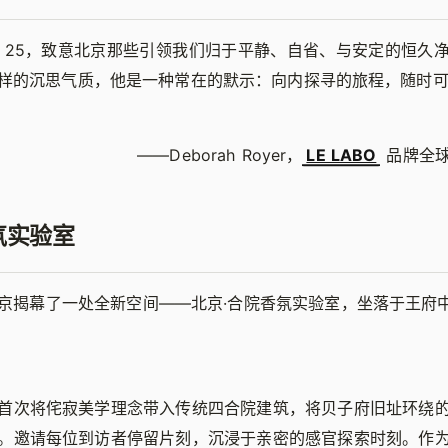
 25，致意北京那些引领我们归于平静、自省、与安定的恒久
样的沉思气质，他是一种常在的默示：向内探寻的旅程，随时
——Deborah Royer，
LE LABO
品牌全球
氛实验室
京揭幕了一处全新空间——北京·合院香氛实验室，坐落于王府中环
首次将侘寂美学理念带入传统四合院建筑，将贝子府旧址环绕
。邀请每位到访者停留片刻，沉浸于亲密的感官探索时刻。作