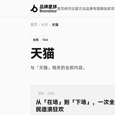
首页
研究
议题
方法
品牌
专题
精选
奖项
首页
› 标签 ›
天猫
标签 · TAG
天猫
与「天猫」相关的全部内容。
资讯 · 2025
从「在场」到「下场」，一次全
民造浪狂欢