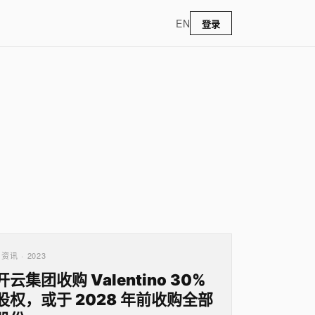
EN
登录
资讯 · 2023
开云集团收购 Valentino 30%
股权，或于 2028 年前收购全部