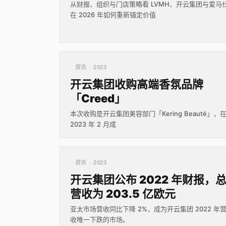
从财报、组织与门店策略看 LVMH、开云集团与爱马
在 2026 年如何重新锚定价值
资讯 · 2023
开云集团收购高端香氛品牌
「Creed」
本次收购是开云集团美容部门「Kering Beauté」，
2023 年 2 月成
资讯 · 2023
开云集团公布 2022 年财报，
营收为 203.5 亿欧元
亚太市场营收同比下降 2%，成为开云集团 2022 年
收唯一下跌的市场。