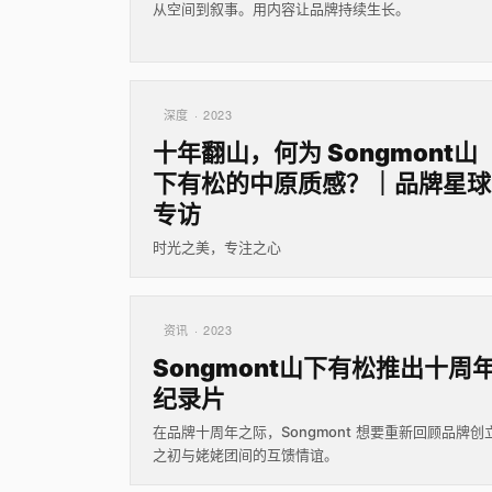
从空间到叙事。用内容让品牌持续生长。
深度 · 2023
十年翻山，何为 Songmont山
下有松的中原质感？｜品牌星球
专访
时光之美，专注之心
资讯 · 2023
Songmont山下有松推出十周
纪录片
在品牌十周年之际，Songmont 想要重新回顾品牌创
之初与姥姥团间的互馈情谊。