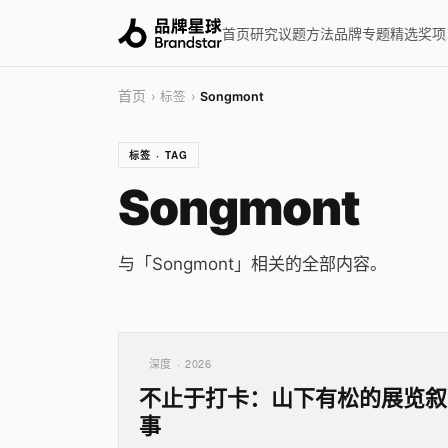
首页
研究
议题
方法
品牌
专题
精选
奖项
首页
› 标签 ›
Songmont
标签 · TAG
Songmont
与「Songmont」相关的全部内容。
深度 · 2026
不止于打卡：山下有松的展览叙
事