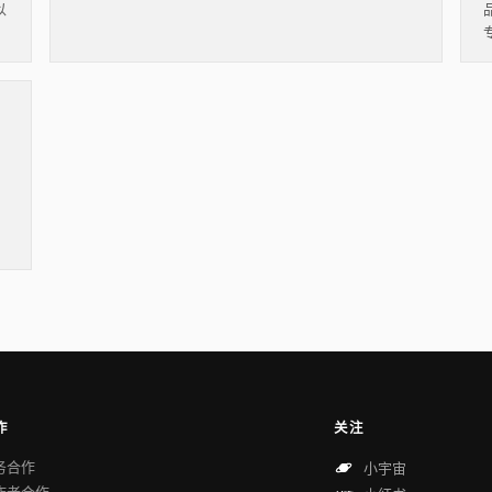
以
作
关注
务合作
小宇宙