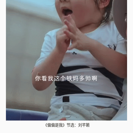
《偏偏是我》节选：刘芊箬