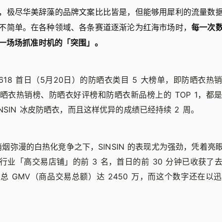
，极尽华美辞藻的品牌文案比比皆是，但能够用犀利的流量数
不简单。在各种领域、各条赛道逐渐沦为红海市场时，
每一次
一场场抓准时机的「突围」。
618 首日（5月20日）的防晒衣类目 5 大榜单，即防晒衣热
晒衣热销榜、防晒衣好评榜和防晒衣新品榜上的 TOP 1，都
NSIN 冰皮防晒衣，而且这样优异的成绩已经持续 2 周。
节硝烟弥漫的白热化竞争之下，SINSIN 的表现尤为强劲，凭着
行业「高交易店铺」的前 3 名，首日的前 30 分钟已收获了
道总 GMV（商品交易总额）达 2450 万，而这个数字还在以