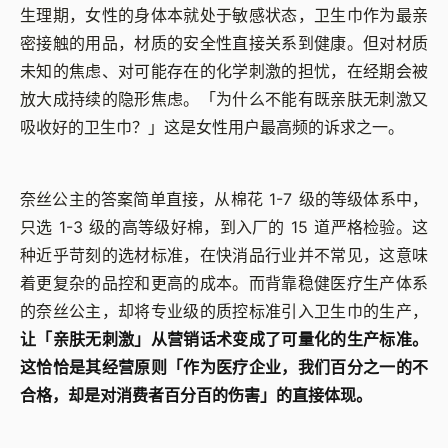
生理期，女性的身体本就处于敏感状态，卫生巾作为最亲
密接触的用品，材质的安全性直接关系到健康。但对材质
未知的焦虑、对可能存在的化学刺激的担忧，在经期会被
放大成持续的隐形焦虑。「为什么不能有既亲肤无刺激又
吸收好的卫生巾？」这是女性用户最高频的诉求之一。
奈丝公主的答案简单直接，从棉花 1-7 级的等级体系中，
只选 1-3 级的高等级好棉，到入厂的 15 道严格检验。这
种近乎苛刻的选材标准，在快消品行业并不常见，这意味
着更复杂的品控和更高的成本。而背靠稳健医疗生产体系
的奈丝公主，却将专业级的质控标准引入卫生巾的生产，
让「亲肤无刺激」从营销话术变成了可量化的生产标准。
这恰恰是其经营原则「作为医疗企业，我们百分之一的不
合格，却是对消费者百分百的伤害」的直接体现。