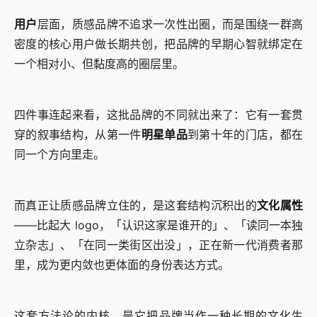
用户
层面，质感品牌不追求一次性出圈，而是围绕一群高
密度的核心用户做长期共创，把品牌的早期心智就绑定在
一个相对小、但黏度高的圈层里。
四件事连起来看，这批品牌的不同就出来了：它有一套贯
穿的叙事结构，从第一件
明星单品
到第十年的门店，都在
同一个方向里走。
而真正让质感品牌立住的，是这套结构沉积出的
文化属性
——比起大 logo，「认识这家是谁开的」、「读同一本独
立杂志」、「在同一类街区出没」，正在新一代消费者那
里，成为更内敛也更体面的身份表达方式。
这套方法论的内核，是它把品牌当作一种长期的文化生