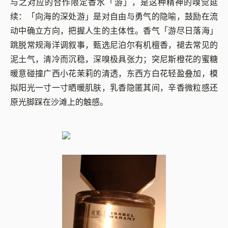
与之对应的合作限定香水「游」，是这种精神的嗅觉延
续：「向海的深处游」是对自由与勇气的隐喻，鼓励在流
动中确立方向，把握人生的主体性。香气「游尽日落海」
跳脱常规海洋调叙事，甄选尼泊尔有机檀香，褪去常见的
泥土气，清冷而沉稳，深嗅极具张力；突尼斯橙花的蜜糖
暖意碰撞广西小花茉莉的清透，东西方白花轻盈叠加，模
拟阳光一寸一寸晒暖肌肤，乳香隐匿其间，辛香微粒感还
原光脚踩在沙滩上的触感。