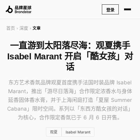
登录
首页
深度
›
›
文章
一直游到太阳落尽海：观夏携手
Isabel Marant 开启「酷女孩」对
话
东方艺术香氛品牌观夏首度携手法国时装品牌 Isabel
Marant，推出「游尽日落海」合作限定浓香水与身体
延香固体香水膏，并于上海闲庭打造「夏屋 Summer
Cabana」限时空间。系列以「东西方酷女孩的对话」
为核心，合作限定香氛已于 6 月 6 日开售。
观夏
Isabel Marant