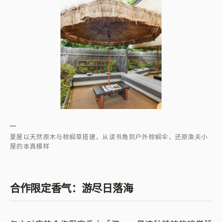
—
夏屋以天然原木与棕榈草搭建，从读书角到户外棕榈伞，还原渔夫小
屋的本真模样
合作限定香气：游尽日落海