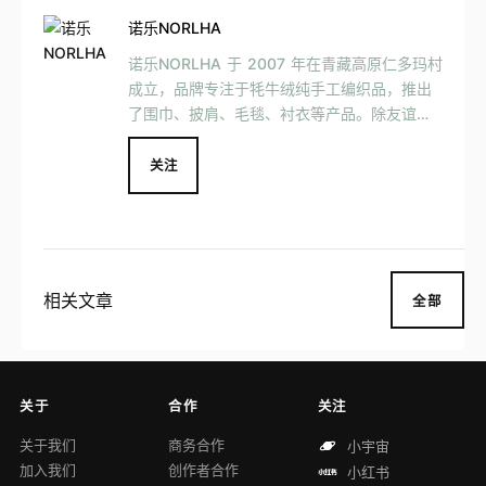
诺乐NORLHA
诺乐NORLHA 于 2007 年在青藏高原仁多玛村
成立，品牌专注于牦牛绒纯手工编织品，推出
了围巾、披肩、毛毯、衬衣等产品。除友谊湾
门店外，诺乐NORLHA 已在甘南、拉萨、林芝
及香格里拉开设门店，目前共有六家门店。
关注
相关文章
全部
关于
合作
关注
关于我们
商务合作
小宇宙
加入我们
创作者合作
小红书