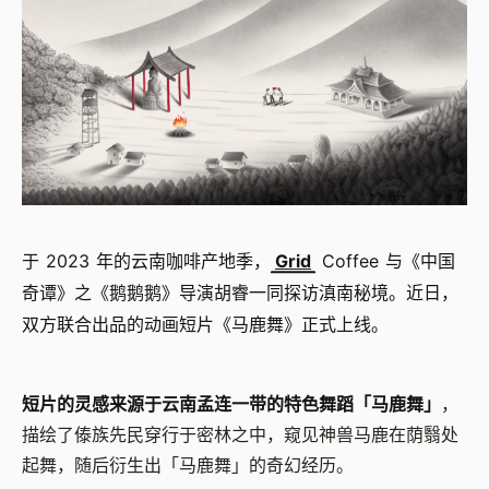
于 2023 年的云南咖啡产地季，
Grid
Coffee 与《中国
奇谭》之《鹅鹅鹅》导演胡睿一同探访滇南秘境。近日，
双方联合出品的动画短片《马鹿舞》正式上线。
短片的灵感来源于云南孟连一带的特色舞蹈「马鹿舞」
，
描绘了傣族先民穿行于密林之中，窥见神兽马鹿在荫翳处
起舞，随后衍生出「马鹿舞」的奇幻经历。