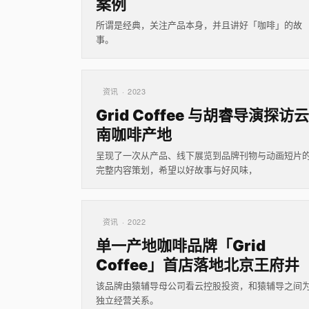
案例
所谓是经典，关注产品本身，并且讲好「咖啡」的故
事。
资讯 · 2023
Grid Coffee 与胡睿导演探访云
南咖啡产地
呈现了一次从产品、线下展览到品牌刊物与动画短片
完整内容策划，希望以好故事与好风味，
资讯 · 2022
单一产地咖啡品牌「Grid
Coffee」首店落地北京王府井
该品牌由猿辅导母公司看云控股投资，和猿辅导之间
独立经营关系。