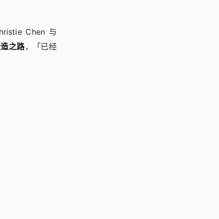
ie Chen 与
塑造之路
，「已经