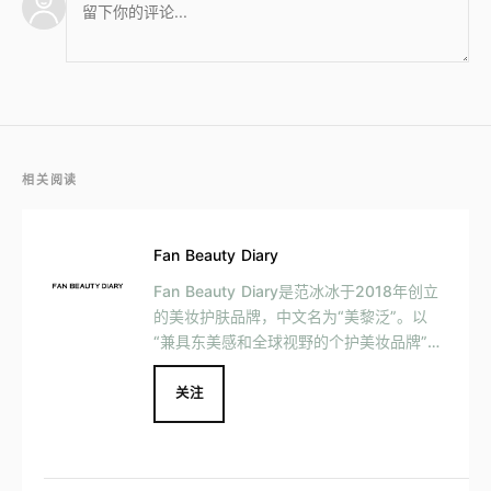
相关阅读
Fan Beauty Diary
Fan Beauty Diary是范冰冰于2018年创立
的美妆护肤品牌，中文名为“美黎泛”。以
“兼具东美感和全球视野的个护美妆品牌”为
愿景，主打自然美肤、科技美肤和情绪美
肤，产品涵盖面膜、护肤品、彩妆、洗护等
关注
全品类。