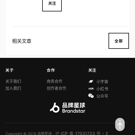
覆盖面部清洁、头部清洁、身体清洁三大肌
关注
肤清洁赛道，并完成了洗面奶、卸妆油、卸
妆膏、清洁泥膜、洗发水、沐浴露等清洁品
类的多方位布局，实现为不同肤质、不同场
景、不同人群提供温和的肌肤清洁方案。
相关文章
全部
关于
合作
关注
关于我们
商务合作
小宇宙
加入我们
创作者合作
小红书
公众号
沪 ICP 备 17031723 号 - 2
Copyright © 2018 品牌星球 ·