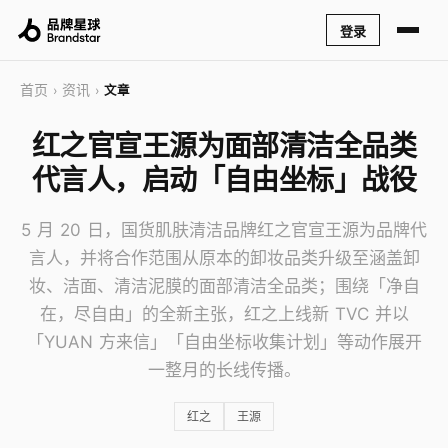
登录
首页
资讯
›
›
文章
红之官宣王源为面部清洁全品类
代言人，启动「自由坐标」战役
5 月 20 日，国货肌肤清洁品牌红之官宣王源为品牌代
言人，并将合作范围从原本的卸妆品类升级至涵盖卸
妆、洁面、清洁泥膜的面部清洁全品类；围绕「净自
在，尽自由」的全新主张，红之上线新 TVC 并以
「YUAN 方来信」「自由坐标收集计划」等动作展开
一整月的长线传播。
红之
王源