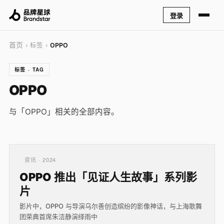
登录
首页
› 标签 ›
OPPO
标签 · TAG
OPPO
与「OPPO」相关的全部内容。
资讯 · 2024
OPPO 推出「见证人生故事」系列影
片
影片中，OPPO 与导演乌尔善创造缤纷的影像神话，与上海歌舞
团荣典首席朱洁静演绎雨中