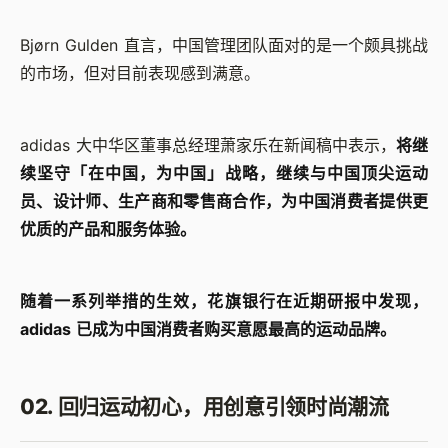
Bjørn Gulden 直言，中国管理团队面对的是一个颇具挑战
的市场，但对目前表现感到满意。
adidas 大中华区董事总经理萧家乐在新闻稿中表示，
将继
续坚守「在中国，为中国」战略，继续与中国顶尖运动
员、设计师、生产商和零售商合作，为中国消费者提供更
优质的产品和服务体验。
随着一系列举措的生效，花旗银行在近期研报中发现，
adidas 已成为中国消费者购买意愿最高的运动品牌。
02. 回归运动初心，用创意引领时尚潮流