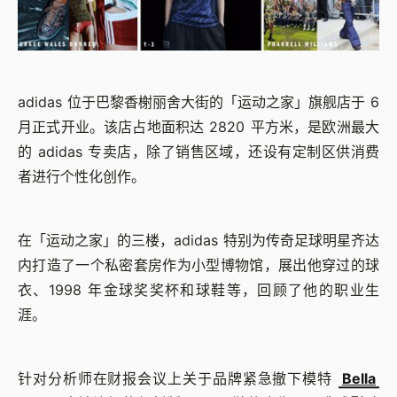
adidas 位于巴黎香榭丽舍大街的「运动之家」旗舰店于 6
月正式开业。该店占地面积达 2820 平方米，是欧洲最大
的 adidas 专卖店，除了销售区域，还设有定制区供消费
者进行个性化创作。
在「运动之家」的三楼，adidas 特别为传奇足球明星齐达
内打造了一个私密套房作为小型博物馆，展出他穿过的球
衣、1998 年金球奖奖杯和球鞋等，回顾了他的职业生
涯。
针对分析师在财报会议上关于品牌紧急撤下模特
Bella