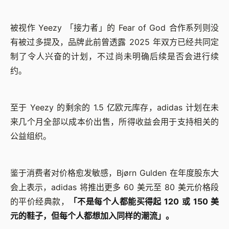
被视作 Yeezy 「接力者」的 Fear of God 合作系列则没
有被过多提及，品牌此前曾透露 2025 年双方已经共同定
制了令人兴奋的计划，不过尚未明确后续是否会进行续
约。
至于 Yeezy 的剩余的 1.5 亿欧元库存，adidas 计划在未
来几个月全部以成本价出售，所得收益会用于支持相关的
公益组织。
鉴于消费者对价格愈发敏感，Bjørn Gulden 在年度股东大
会上表示，adidas 将推出更多 60 美元至 80 美元价格段
的平价经典款，
「不是每个人都能买得起 120 或 150 美
元的鞋子，但每个人都想加入同样的潮流」。