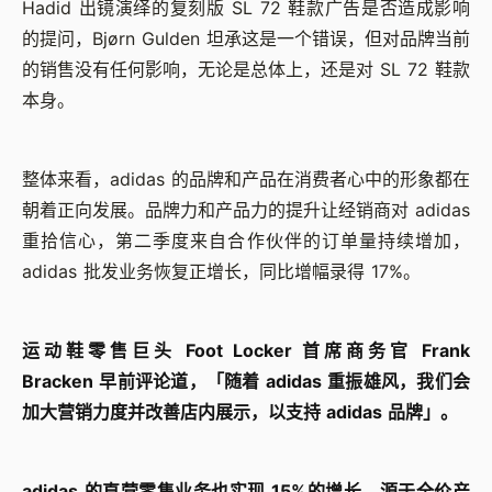
Hadid 出镜演绎的复刻版 SL 72 鞋款广告是否造成影响
的提问，Bjørn Gulden 坦承这是一个错误，但对品牌当前
的销售没有任何影响，无论是总体上，还是对 SL 72 鞋款
本身。
整体来看，adidas 的品牌和产品在消费者心中的形象都在
朝着正向发展。品牌力和产品力的提升让经销商对 adidas
重拾信心，第二季度来自合作伙伴的订单量持续增加，
adidas 批发业务恢复正增长，同比增幅录得 17%。
运动鞋零售巨头 Foot Locker 首席商务官 Frank
Bracken 早前评论道，「随着 adidas 重振雄风，我们会
加大营销力度并改善店内展示，以支持 adidas 品牌」。
adidas 的直营零售业务也实现 15%的增长，源于全价产