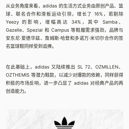
从业务角度来看，adidas 的生活方式业务由原创产品、篮
球、联名合作和滑板运动引领，增长了 16%，若剔除
Yeezy 的影响，增幅高达 34%，其中 Samba、
Gazelle、Spezial 和 Campus 等鞋履需求强劲，品牌与
安东尼·爱德华兹、詹姆斯·哈登和多诺万·米切尔合作的签
名篮球鞋同样受到追捧。
在此基础上，adidas 又陆续推出 SL 72、OZMILLEN、
OZTHEMIS 等潜力鞋款，以减少对爆款的依赖，同样获得
积极的市场反响，进一步凸显了 adidas 对经典产品的再
创造能力。