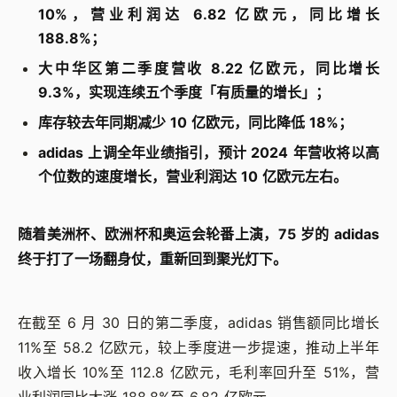
10%，营业利润达 6.82 亿欧元，同比增长
188.8%；
大中华区第二季度营收 8.22 亿欧元，同比增长
9.3%，实现连续五个季度「有质量的增长」；
库存较去年同期减少 10 亿欧元，同比降低 18%；
adidas 上调全年业绩指引，预计 2024 年营收将以高
个位数的速度增长，营业利润达 10 亿欧元左右。
随着美洲杯、欧洲杯和奥运会轮番上演，75 岁的 adidas
终于打了一场翻身仗，重新回到聚光灯下。
在截至 6 月 30 日的第二季度，adidas 销售额同比增长
11%至 58.2 亿欧元，较上季度进一步提速，推动上半年
收入增长 10%至 112.8 亿欧元，毛利率回升至 51%，营