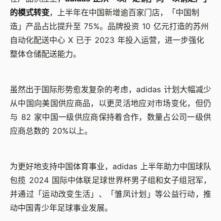
的模式转变
，上半年在中国新增逾百家门店，「中国制
造」产品占比提升至 75%。品牌投资 10 亿元打造的苏州
自动化配送中心 X 已于 2023 年投入运营，进一步强化
整体仓储配送能力。
虽然出于国际形势愈发复杂的考虑，adidas 计划大幅减少
从中国向美国供应商品，以更灵活地应对市场变化，但仍
与 82 家中国一级供应商保持着合作，数量占公司一级供
应商总数的 20%以上。
为更好地支持中国体育事业，adidas 上半年助力中国球队
包揽 2024 国际中体联足球世界杯男子组和女子组冠军，
并通过「运动改变生活」、「雏凤计划」等公益行动，推
动中国青少年足球事业发展。