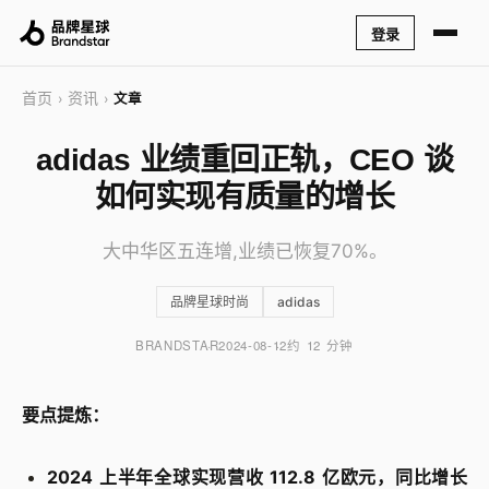
登录
首页
资讯
›
›
文章
adidas 业绩重回正轨，CEO 谈
如何实现有质量的增长
大中华区五连增,业绩已恢复70%。
品牌星球时尚
adidas
BRANDSTAR
2024-08-12
约 12 分钟
要点提炼：
2024 上半年全球实现营收 112.8 亿欧元，同比增长