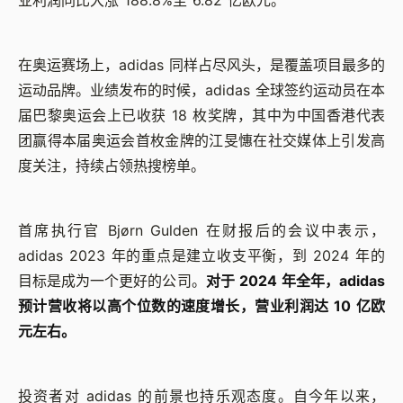
业利润同比大涨 188.8%至 6.82 亿欧元。
在奥运赛场上，adidas 同样占尽风头，是覆盖项目最多的
运动品牌。业绩发布的时候，adidas 全球签约运动员在本
届巴黎奥运会上已收获 18 枚奖牌，其中为中国香港代表
团赢得本届奥运会首枚金牌的江旻憓在社交媒体上引发高
度关注，持续占领热搜榜单。
首席执行官 Bjørn Gulden 在财报后的会议中表示，
adidas 2023 年的重点是建立收支平衡，到 2024 年的
目标是成为一个更好的公司。
对于 2024 年全年，adidas
预计营收将以高个位数的速度增长，营业利润达 10 亿欧
元左右。
投资者对 adidas 的前景也持乐观态度。自今年以来，