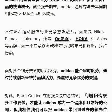
品的快速增长。
截至报告期末，adidas 总库存与去年同期
相比减少 18%至 45 亿欧元。
不过随着运动服饰行业竞争愈发激烈，无论是 Nike、
Puma、lululemon，还是
On昂跑
、
HOKA
和 Asics
等品牌，无一不在紧锣密鼓地进行战略布局和调整，抢占
份额。
面对多个细分赛道的后起之秀，
adidas 能否审时度势，通
过持续创新来维持品牌活力，是赢得竞争优势的关键。
对此，Bjørn Gulden 在财报会议中总结道，
「我们还有很
多工作要做，才能让 adidas 成为一个健康和非常好的公
司，但我相信我们可以把 adidas 带回到过去的领先位