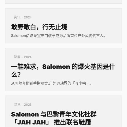
资讯 · 2024
敢野敢白，行无止境
Salomon萨洛蒙宣布白敬亭成为品牌首位户外风尚代言人。
深度 · 2024
一鞋难求，Salomon 的爆火基因是什
么？
从阿尔卑斯到香榭丽舍,户外运动界的「丑小鸭」。
资讯 · 2023
Salomon 与巴黎青年文化社群
「JAH JAH」 推出联名鞋履