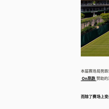
本届赛场局势跌宕起
On昂跑
赞助的波
而除了赛场上变