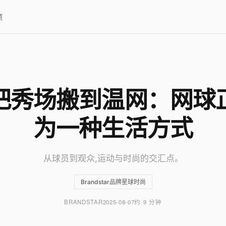
项
把秀场搬到温网：网球
为一种生活方式
从球员到观众,运动与时尚的交汇点。
Brandstar品牌星球时尚
BRANDSTAR
2025-08-07
约 9 分钟