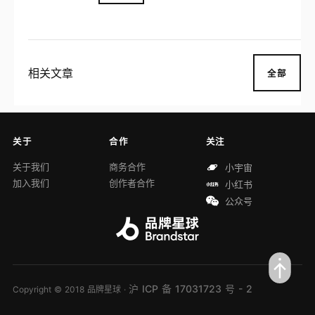
展。 品牌星球致力于以国际的视野挖掘驱
动美好生活的品牌，更好地将品牌与消费者
连接在一起，成为中国品牌创新的重要推动
者之一。
相关文章
全部
关于
合作
关注
关于我们
商务合作
小宇宙
加入我们
创作者合作
小红书
公众号
沪 ICP 备 17031723 号 - 2
Copyright © 2018 品牌星球 ·